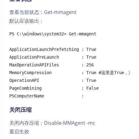
查看当前状态：Get-mmagent
默认应该输出：
PS C:\windows\system32> Get-mmagent

ApplicationLaunchPrefetching : True

ApplicationPreLaunch         : True

MaxOperationAPIFiles         : 256

MemoryCompression            : True #这里是True
OperationAPI                 : True

PageCombining                : False

PSComputerName               :
关闭压缩
关闭内存压缩：Disable-MMAgent -mc
重启生效