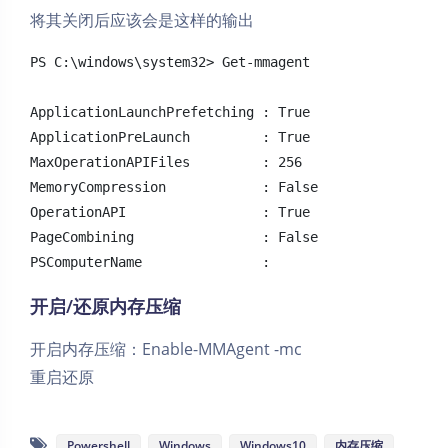
将其关闭后应该会是这样的输出
PS C:\windows\system32> Get-mmagent

ApplicationLaunchPrefetching : True

ApplicationPreLaunch         : True

MaxOperationAPIFiles         : 256

MemoryCompression            : False

OperationAPI                 : True

PageCombining                : False

PSComputerName               :
开启/还原内存压缩
开启内存压缩：Enable-MMAgent -mc
重启还原
Powershell
Windows
Windows10
内存压缩