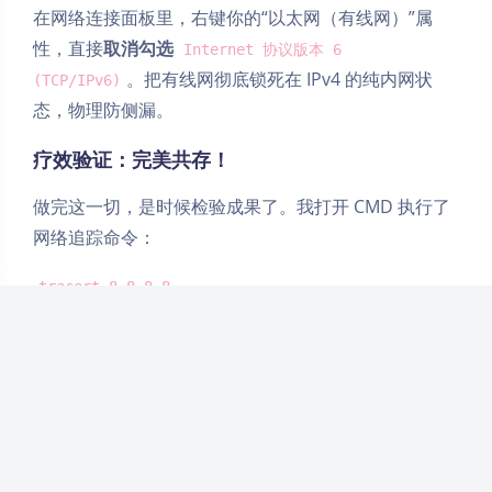
在网络连接面板里，右键你的“以太网（有线网）”属
暗黑模式
性，直接
取消勾选
Internet 协议版本 6
。把有线网彻底锁死在 IPv4 的纯内网状
Sans Serif
Serif
(TCP/IPv6)
态，物理防侧漏。
浅阴影
深阴影
疗效验证：完美共存！
关闭
日落
暗化
灰度
做完这一切，是时候检验成果了。我打开 CMD 执行了
网络追踪命令：
tracert 8.8.8.8
结果显示，第一跳的 IP 是 192.168.26.39（我手机热点
的网段）。全程没有出现公司路由器
（192.168.110.1）的影子。
同时，当我打印文件时，由于路由表里有线网卡有内网
直达路由，系统依然能精准地通过有线网把数据发给局