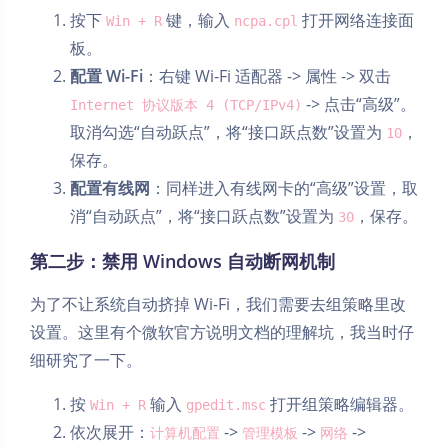
按下
键，输入
打开网络连接面
Win + R
ncpa.cpl
板。
配置 Wi-Fi
：右键 Wi-Fi 适配器 -> 属性 -> 双击
-> 点击“高级”。
Internet 协议版本 4 (TCP/IPv4)
取消勾选“自动跃点”，将“接口跃点数”设置为
，
10
保存。
配置有线网
：同样进入有线网卡的“高级”设置，取
消“自动跃点”，将“接口跃点数”设置为
，保存。
30
第二步：禁用 Windows 自动断网机制
为了不让系统自动挤掉 Wi-Fi，我们需要去组策略里改
设置。这里有个微软官方说明文档的理解坑，我当时仔
细研究了一下。
按
输入
打开组策略编辑器。
Win + R
gpedit.msc
依次展开：
->
->
->
计算机配置
管理模板
网络