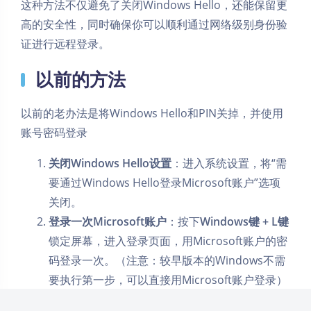
这种方法不仅避免了关闭Windows Hello，还能保留更
高的安全性，同时确保你可以顺利通过网络级别身份验
证进行远程登录。
以前的方法
以前的老办法是将Windows Hello和PIN关掉，并使用
暗黑模式
账号密码登录
Sans Serif
Serif
关闭Windows Hello设置
：进入系统设置，将“需
要通过Windows Hello登录Microsoft账户”选项
浅阴影
深阴影
关闭。
登录一次Microsoft账户
：按下
Windows键 + L键
关闭
日落
暗化
灰度
锁定屏幕，进入登录页面，用Microsoft账户的密
码登录一次。（注意：较早版本的Windows不需
要执行第一步，可以直接用Microsoft账户登录）
启用远程桌面登录
：此时，你可以使用Microsoft