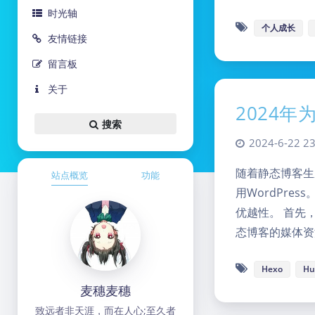
时光轴
个人成长
友情链接
留言板
关于
2024年
搜索
2024-6-22 23
随着静态博客生
站点概览
功能
用WordPre
优越性。 首先
态博客的媒体资
Hexo
Hu
麦穗麦穗
致远者非天涯，而在人心;至久者