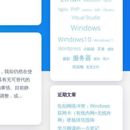
Mastodon
Mysql
PHP
Nginx
ssh
rewrite
Ubuntu
Visual Studio
Windows
Windows10
Windows11
Wordpress
小姐姐
开发
感情
服务器
摄影
爱情
用户
组策略
配置文件
而，我却仍然在使
然具有无可替代的
的事情。目前静
近期文章
调整，或…
告别网络冲突：Windows
双网卡（有线内网+无线外
网）硬核排坑指南
学习网课的一点笔记