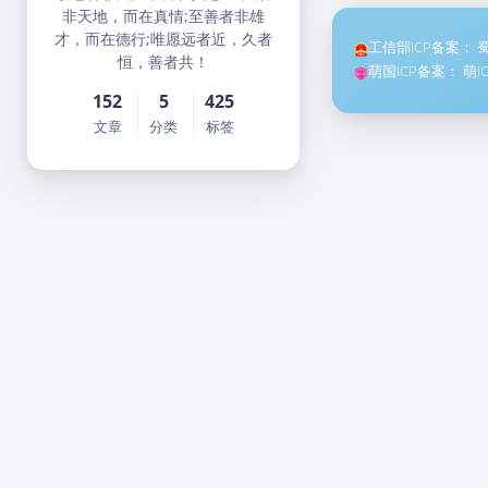
非天地，而在真情;至善者非雄
才，而在德行;唯愿远者近，久者
工信部ICP备案：
蜀
恒，善者共！
萌国ICP备案：
萌I
152
5
425
文章
分类
标签