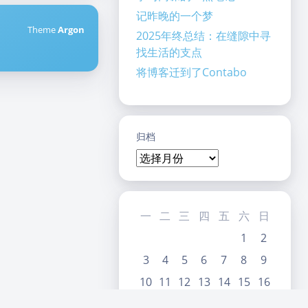
记昨晚的一个梦
Theme
Argon
2025年终总结：在缝隙中寻
找生活的支点
将博客迁到了Contabo
暗黑模式
Sans Serif
Serif
归档
浅阴影
深阴影
关闭
日落
暗化
灰度
一
二
三
四
五
六
日
1
2
3
4
5
6
7
8
9
10
11
12
13
14
15
16
17
18
19
20
21
22
23