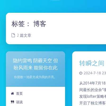
标签：
博客
2 篇文章
隐约雷鸣 阴霾天空 但
转瞬之间
盼风雨来 能留你在此
2024-7-18 23
你搅散一池星光成为我的月亮。
从2014年7月
间最长的业余“
首页
发现lofte
说说
开启了独立博客的