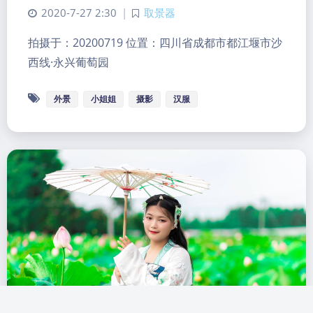
2020-7-27 2:30
|
取景器
拍摄于：20200719 位置：四川省成都市都江堰市沙
西线·永兴葡萄园
外景
小姐姐
摄影
汉服
暗黑模式
Sans Serif
Serif
浅阴影
深阴影
关闭
日落
暗化
灰度