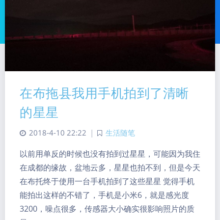
在布拖县我用手机拍到了清晰
的星星
暗黑模式
2018-4-10 22:22
|
生活随笔
Sans Serif
Serif
以前用单反的时候也没有拍到过星星，可能因为我住
浅阴影
深阴影
在成都的缘故，盆地云多，星星也拍不到，但是今天
在布托终于使用一台手机拍到了这些星星 觉得手机
关闭
日落
暗化
灰度
能拍出这样的不错了，手机是小米6，就是感光度
3200，噪点很多，传感器大小确实很影响照片的质