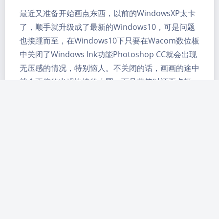
浅阴影
深阴影
最近又准备开始画点东西，以前的WindowsXP太卡
了，顺手就升级成了最新的Windows10，可是问题
关闭
日落
暗化
灰度
也接踵而至，在Windows10下只要在Wacom数位板
中关闭了Windows Ink功能Photoshop CC就会出现
无压感的情况，特别恼人。不关闭的话，画画的途中
就会不停的出现快捷的小圈，而且落笔时还要卡顿一
下。 后来多方摸索终于解决了这个…
Photoshop
Wacom
Windows10
Windowsink
数位板
无压感
工信部ICP备案：
蜀ICP备12011864号-5
Theme
萌国ICP备案：
萌ICP备20221188号
|
异次元之旅
Argon