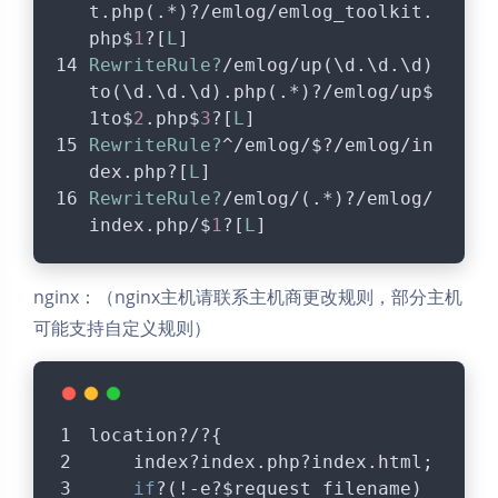
t.php(.*)?/emlog/emlog_toolkit.
php$
1
?[
L
]
RewriteRule?
/emlog/up(\d.\d.\d)
to(\d.\d.\d).php(.*)?/emlog/up$
1to$
2
.php$
3
?[
L
]
RewriteRule?
^/emlog/$?/emlog/in
dex.php?[
L
]
RewriteRule?
/emlog/(.*)?/emlog/
index.php/$
1
?[
L
]
nginx：（nginx主机请联系主机商更改规则，部分主机
可能支持自定义规则）
location?/?{
    index?index.php?index.html;
if
?(!-e?$request_filename)