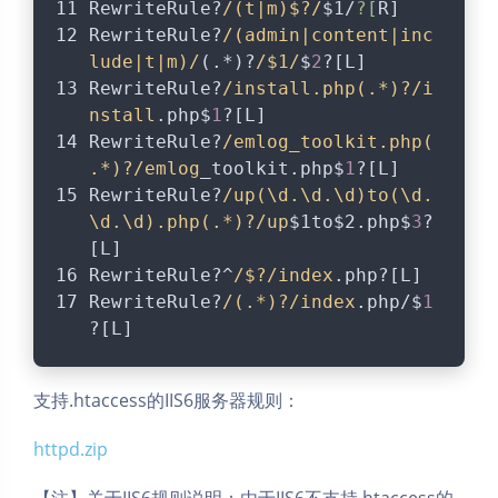
RewriteRule?
/(t|m)$?/
$1
/
?[
R]
RewriteRule?
/(admin|content|inc
lude|t|m)/
(.*)?
/$1/
$
2
?[L]
RewriteRule?
/install.php(.*)?/i
nstall
.php$
1
?[L]
RewriteRule?
/emlog_toolkit.php(
.*)?/emlog
_toolkit.php$
1
?[L]
RewriteRule?
/up(\d.\d.\d)to(\d.
\d.\d).php(.*)?/up
$1to
$2
.php$
3
?
[L]
RewriteRule?^
/$?/index
.php?[L]
RewriteRule?
/(.*)?/index
.php/$
1
?[L]
支持.htaccess的IIS6服务器规则：
httpd.zip
【注】关于IIS6规则说明：由于IIS6不支持.htaccess的