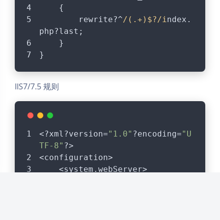
    {
        rewrite?^
/(.+)$?/i
ndex.
php?last;
    }
暗黑模式
}
Sans Serif
Serif
IIS7/7.5 规则
浅阴影
深阴影
关闭
日落
暗化
灰度
<?xml?version=
"1.0"
?encoding=
"U
TF-8"
?>
<configuration>
    <system.webServer>
        <rewrite>
            <rules>
                <rule?name=
"eml
og?4.0.1?for?IIS7.5"
?stopProces