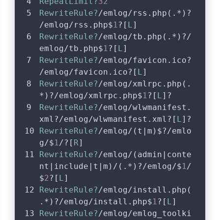
RepeatLimit?
32
RewriteRule?
/emlog/rss.php(.*)?
/emlog/rss.php$
1
?[
L
]
RewriteRule?
/emlog/tb.php(.*)?/
emlog/tb.php$
1
?[
L
]
RewriteRule?
/emlog/favicon.ico?
/emlog/favicon.ico?[
L
]
RewriteRule?
/emlog/xmlrpc.php(.
*)?/emlog/xmlrpc.php$
1
?[
L
]?
RewriteRule?
/emlog/wlwmanifest.
xml?/emlog/wlwmanifest.xml?[
L
]?
RewriteRule?
/emlog/(t|m)$?/emlo
g/$
1
/?[
R
]
RewriteRule?
/emlog/(admin|conte
nt|include|t|m)/(.*)?/emlog/$
1
/
$
2
?[
L
]
RewriteRule?
/emlog/install.php(
.*)?/emlog/install.php$
1
?[
L
]
RewriteRule?
/emlog/emlog_toolki