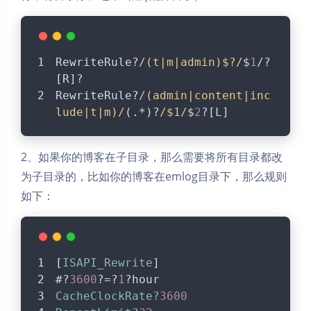
RewriteRule?
/(t|m|admin)$?/
$
1
/?
[R]?
RewriteRule?
/(admin|content|inc
lude|t|m)/
(.*)?
/$1/
$
2
?[L]
2、如果你的博客在子目录，那么需要将所有目录都改
为子目录的，比如你的博客在emlog目录下，那么规则
如下：
[
ISAPI_Rewrite
]
#?
3600
?=?
1
?hour
CacheClockRate?
3600