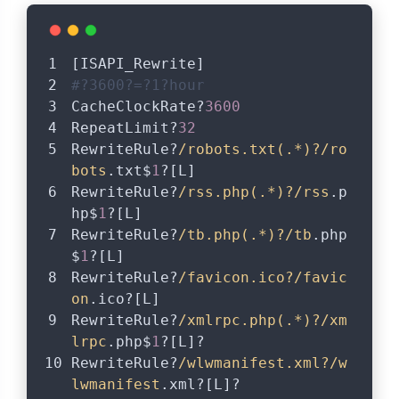
[ISAPI_Rewrite]
#?3600?=?1?hour
CacheClockRate?
3600
RepeatLimit?
32
RewriteRule?
/robots.txt(.*)?/ro
bots
.txt$
1
?[L]
RewriteRule?
/rss.php(.*)?/rss
.p
hp$
1
?[L]
RewriteRule?
/tb.php(.*)?/tb
.php
$
1
?[L]
RewriteRule?
/favicon.ico?/favic
on
.ico?[L]
RewriteRule?
/xmlrpc.php(.*)?/xm
lrpc
.php$
1
?[L]?
RewriteRule?
/wlwmanifest.xml?/w
lwmanifest
.xml?[L]?