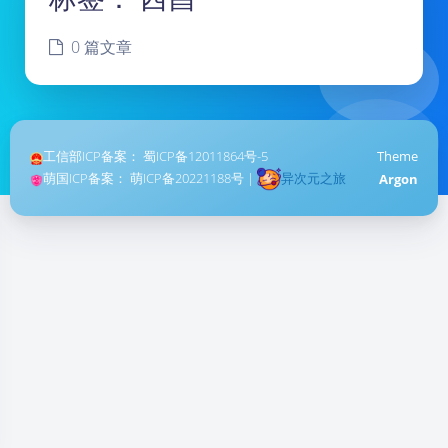
0 篇文章
工信部ICP备案：
蜀ICP备12011864号-5
Theme
萌国ICP备案：
萌ICP备20221188号
|
异次元之旅
Argon
暗黑模式
Sans Serif
Serif
浅阴影
深阴影
关闭
日落
暗化
灰度