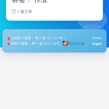
0 篇文章
工信部ICP备案：
蜀ICP备12011864号-5
Theme
萌国ICP备案：
萌ICP备20221188号
|
异次元之旅
Argon
暗黑模式
Sans Serif
Serif
浅阴影
深阴影
关闭
日落
暗化
灰度