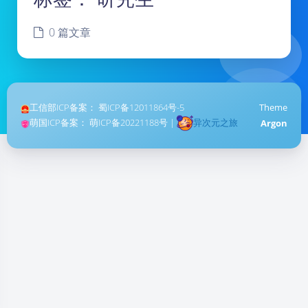
0 篇文章
工信部ICP备案：
蜀ICP备12011864号-5
Theme
萌国ICP备案：
萌ICP备20221188号
|
异次元之旅
Argon
暗黑模式
Sans Serif
Serif
浅阴影
深阴影
关闭
日落
暗化
灰度