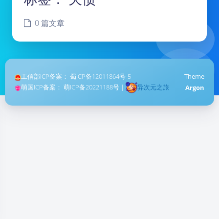
0 篇文章
工信部ICP备案：
蜀ICP备12011864号-5
Theme
萌国ICP备案：
萌ICP备20221188号
|
异次元之旅
Argon
暗黑模式
Sans Serif
Serif
浅阴影
深阴影
关闭
日落
暗化
灰度