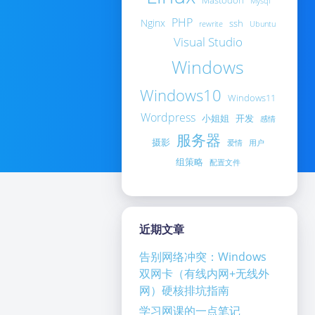
Mastodon
Mysql
PHP
Nginx
ssh
rewrite
Ubuntu
Visual Studio
Windows
Windows10
Windows11
Wordpress
小姐姐
开发
感情
服务器
摄影
爱情
用户
组策略
配置文件
近期文章
告别网络冲突：Windows
双网卡（有线内网+无线外
网）硬核排坑指南
学习网课的一点笔记