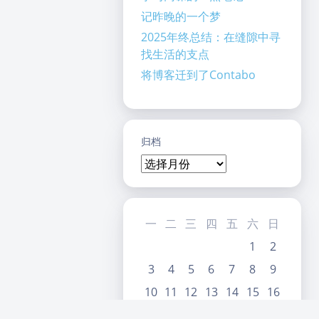
记昨晚的一个梦
2025年终总结：在缝隙中寻
找生活的支点
将博客迁到了Contabo
暗黑模式
Sans Serif
Serif
归档
浅阴影
深阴影
关闭
日落
暗化
灰度
一
二
三
四
五
六
日
1
2
3
4
5
6
7
8
9
10
11
12
13
14
15
16
17
18
19
20
21
22
23