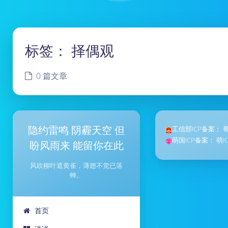
标签：
择偶观
0 篇文章
隐约雷鸣 阴霾天空 但
工信部ICP备案：
蜀
萌国ICP备案：
萌I
盼风雨来 能留你在此
风吹柳叶遮黄雀，薄翅不觉已落
蝉。
首页