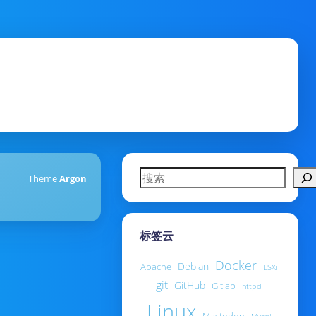
搜索
Theme
Argon
标签云
Docker
Debian
Apache
ESXi
git
GitHub
Gitlab
httpd
Linux