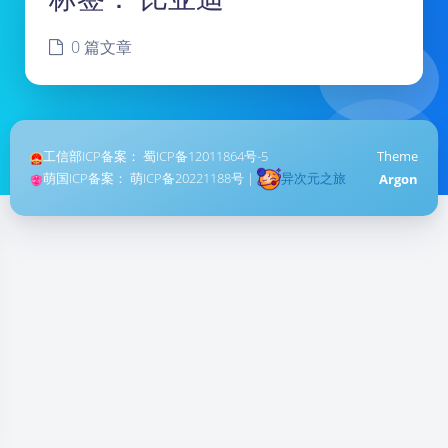
0 篇文章
工信部ICP备案：
蜀ICP备12011864号-5
Theme
萌国ICP备案：
萌ICP备20221188号
|
异次元之旅
Argon
暗黑模式
Sans Serif
Serif
浅阴影
深阴影
关闭
日落
暗化
灰度